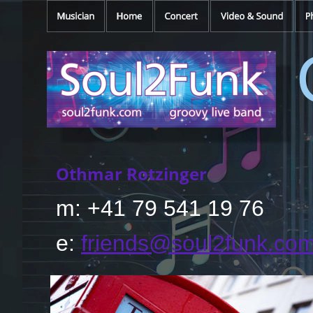
Othmar Rotzinger
m: +41 79 541 19 76
e: 
friends@soul2funk.co